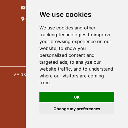
ventas@hotelnukari.com
We use cookies
Allende #22, Col. Centro. Jala, Nayarit. C.P.63890
We use cookies and other
tracking technologies to improve
your browsing experience on our
website, to show you
personalized content and
targeted ads, to analyze our
website traffic, and to understand
AVISO DE PRIVACIDAD
TÉRMINOS & CONDICIONES
where our visitors are coming
from.
BLOGS
POWERED BY AXOVIA
OK
Change my preferences