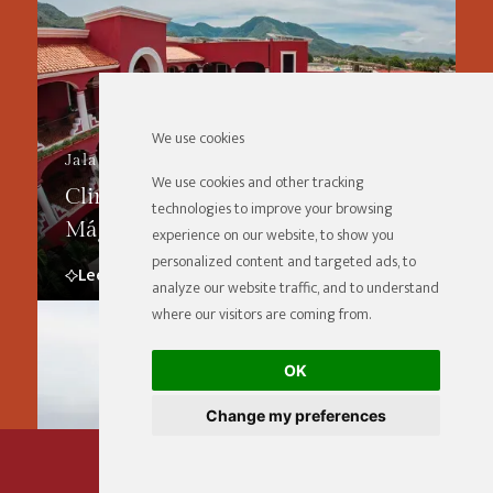
We use cookies
Jala
We use cookies and other tracking
Clima en Jala: Explore un Destino
technologies to improve your browsing
Mágico
experience on our website, to show you
personalized content and targeted ads, to
Leer Más
analyze our website traffic, and to understand
where our visitors are coming from.
OK
Change my preferences
RESERVAR AHORA
Jala