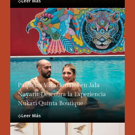
Leer Más
Paquetes Vacacionales en Jala
Nayarit: Descubra la Experiencia
Nukari Quinta Boutique
Leer Más