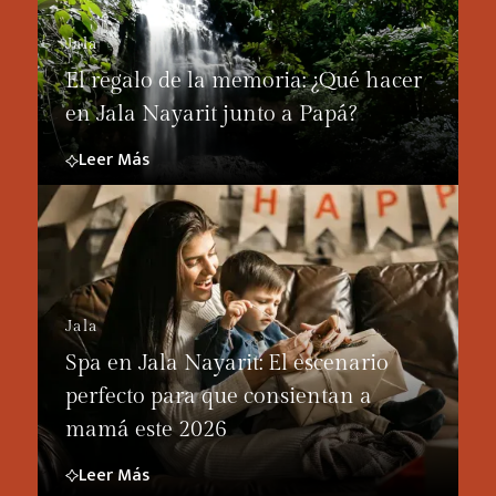
Jala
El regalo de la memoria: ¿Qué hacer
en Jala Nayarit junto a Papá?
Leer Más
Jala
Spa en Jala Nayarit: El escenario
perfecto para que consientan a
mamá este 2026
Leer Más