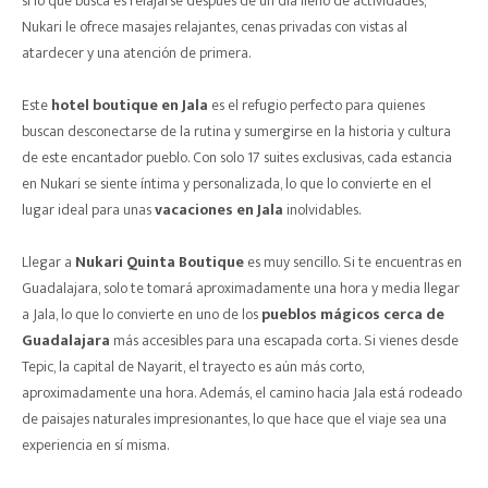
si lo que busca es relajarse después de un día lleno de actividades,
Nukari le ofrece masajes relajantes, cenas privadas con vistas al
atardecer y una atención de primera.
Este
hotel boutique en Jala
es el refugio perfecto para quienes
buscan desconectarse de la rutina y sumergirse en la historia y cultura
de este encantador pueblo. Con solo 17 suites exclusivas, cada estancia
en Nukari se siente íntima y personalizada, lo que lo convierte en el
lugar ideal para unas
vacaciones en Jala
inolvidables.
Llegar a
Nukari Quinta Boutique
es muy sencillo. Si te encuentras en
Guadalajara, solo te tomará aproximadamente una hora y media llegar
a Jala, lo que lo convierte en uno de los
pueblos mágicos cerca de
Guadalajara
más accesibles para una escapada corta. Si vienes desde
Tepic, la capital de Nayarit, el trayecto es aún más corto,
aproximadamente una hora. Además, el camino hacia Jala está rodeado
de paisajes naturales impresionantes, lo que hace que el viaje sea una
experiencia en sí misma.