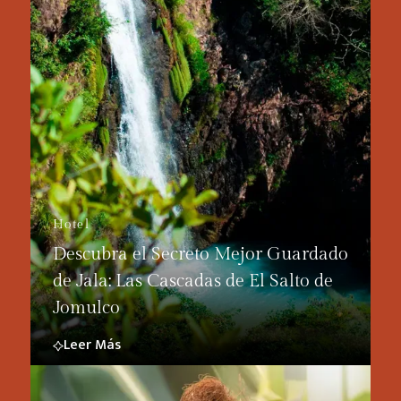
Hotel
Descubra el Secreto Mejor Guardado
de Jala: Las Cascadas de El Salto de
Jomulco
Leer Más