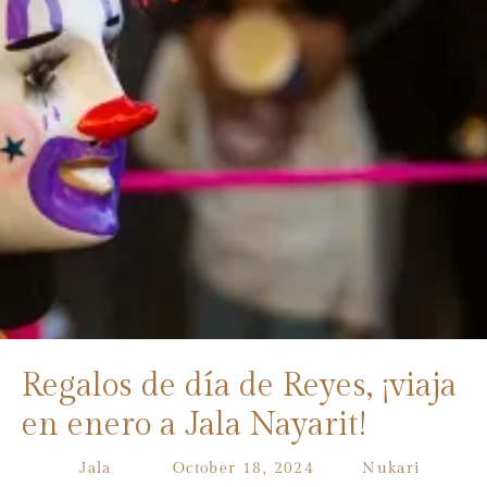
Regalos de día de Reyes, ¡viaja
en enero a Jala Nayarit!
Jala
October 18, 2024
Nukari