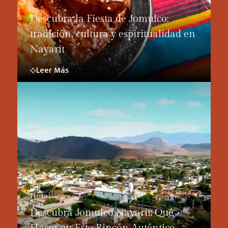
Descubra la Fiesta de Jomulco:
tradición, cultura y espiritualidad en
Nayarit
Leer Más
Hotel
Descubra Jomulco Nayarit: Qué
Hacer en Este Rincón Auténtico