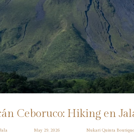
án Ceboruco: Hiking en Jal
Jala
May 29, 2026
Nukari Quinta Boutiqu