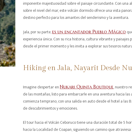
imponente majestuosidad sobre el paisaje circundante. Con una
sobre el nivel del mar, este volcán dormido ofrece una vista panor
destino perfecto para los amantes del senderismo y la aventura.
Jala, por su parte,
es un encantador Pueblo Mágico
que
experiencia única. Con su rica historia, cultura vibrante y paisajes p
desde el primer momento y les invita a explorar sus tesoros natural
Hiking en Jala, Nayarit Desde N
Imagine despertar en
Nukari Quinta Boutique
, nuestro r
de las montañas, listo para embarcarle en una aventura hacia las a
comienza temprano, con una salida en auto desde el hotel a las 
de descubrimientos y emociones.
El tour hacia el Volcán Ceboruco tiene una duración total de 5 hor
hacia la Localidad de Coapan, siguiendo un camino que atraviesa l