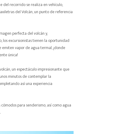
e del recorrido se realiza en vehículo,
xiletras del Volcán, un punto de referencia
imagen perfecta del volcán y,
o, los excursionistas tienen la oportunidad
que emiten vapor de agua termal, ¡donde
ente única!
l volcán, un espectáculo impresionante que
e unos minutos de contemplar la
completando así una experiencia
is cómodos para senderismo, así como agua
.