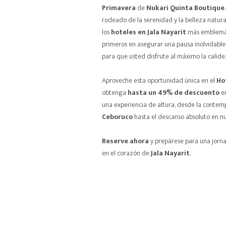
Primavera
de
Nukari Quinta Boutique
rodeado de la serenidad y la belleza natur
los
hoteles en Jala Nayarit
más emblemáti
primeros en asegurar una pausa inolvidable 
para que usted disfrute al máximo la calide
Aproveche esta oportunidad única en el
Ho
obtenga
hasta un 49% de descuento
en
una experiencia de altura, desde la contem
Ceboruco
hasta el descanso absoluto en nu
Reserve ahora
y prepárese para una jorn
en el corazón de
Jala Nayarit
.