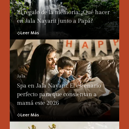
Jala
El regalo de la memoria: ¿Qué hacer
en Jala Nayarit junto a Papá?
Leer Más
Jala
Spa en Jala Nayarit: El escenario
perfecto para que consientan a
mamá este 2026
Leer Más