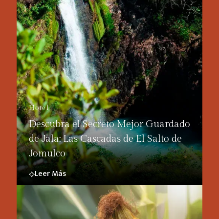
Hotel
Descubra el Secreto Mejor Guardado
de Jala: Las Cascadas de El Salto de
Jomulco
Leer Más