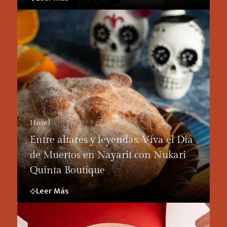
Hotel
Entre altares y leyendas: Viva el Día
de Muertos en Nayarit con Nukari
Quinta Boutique
Leer Más