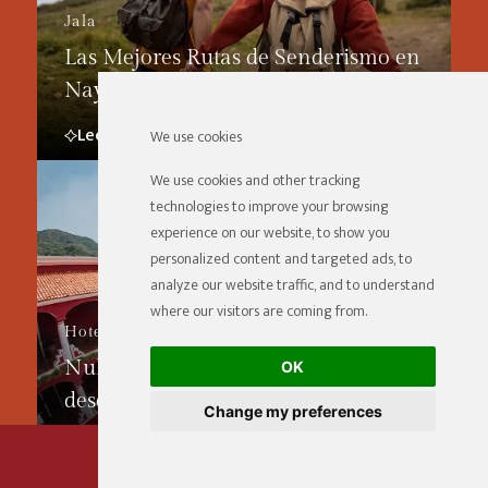
Jala
Las Mejores Rutas de Senderismo en
Nayarit
Leer Más
We use cookies
We use cookies and other tracking
technologies to improve your browsing
experience on our website, to show you
personalized content and targeted ads, to
analyze our website traffic, and to understand
where our visitors are coming from.
Hotel
Nukari, un hotel boutique para
OK
descansar en Jala
Change my preferences
Leer Más
RESERVAR AHORA